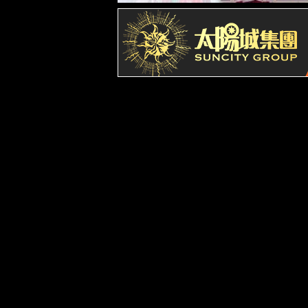
孙 黎
董事长兼总经理
杨 英
董事
李佳鸿
董事
蓝柏林
董事
孙 邃
董事
赖力平
董事、副总经理
蒋晓蕙
独立董事
周克夫
独立董事
刘 圻
独立董事
刘 军
监事会主席
迟军玉