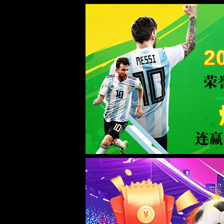
taptap188(正版游戏)官方网站
首页
走进taptap188
INVESTOR RELATIONS