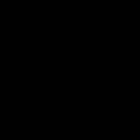
投资者热线：0592-6889118
投资者邮箱：ir@amoytop.com